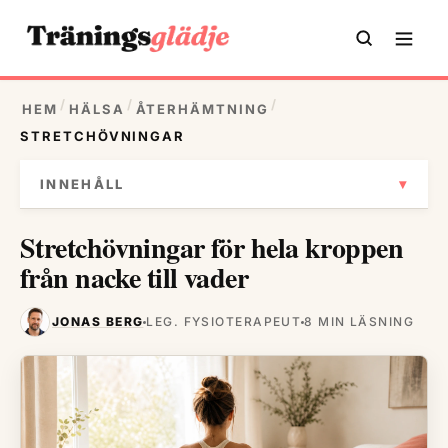
/
/
/
HEM
HÄLSA
ÅTERHÄMTNING
STRETCHÖVNINGAR
▾
INNEHÅLL
Stretchövningar för hela kroppen
från nacke till vader
JONAS BERG
LEG. FYSIOTERAPEUT
8 MIN LÄSNING