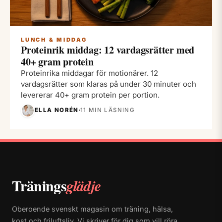
LUNCH & MIDDAG
Proteinrik middag: 12 vardagsrätter med
40+ gram protein
Proteinrika middagar för motionärer. 12
vardagsrätter som klaras på under 30 minuter och
levererar 40+ gram protein per portion.
ELLA NORÉN
11 MIN LÄSNING
Tränings
glädje
Oberoende svenskt magasin om träning, hälsa,
kost och friluftsliv. Vi skriver för dig som vill röra