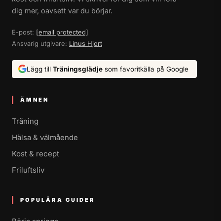
dig mer, oavsett var du börjar.
E-post:
[email protected]
Ansvarig utgivare:
Linus Hjort
Lägg till
Träningsglädje
som favoritkälla på Google
ÄMNEN
Träning
Hälsa & välmående
Kost & recept
Friluftsliv
POPULÄRA GUIDER