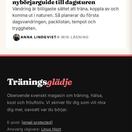
nybörjarguide till dagsturen
Vandring är billigaste sättet att träna, koppla av och
komma ut i naturen. Så planerar du första
dagsvandringen, packlistan, tempot och
tryggheten.
ANNA LINDQVIST
9 MIN LÄSNING
Tränings
glädje
Oberoende svenskt magasin om träning, hälsa,
kost och friluftsliv. Vi skriver för dig som vill röra
dig mer, oavsett var du börjar.
E-post:
[email protected]
Ansvarig utgivare:
Linus Hjort