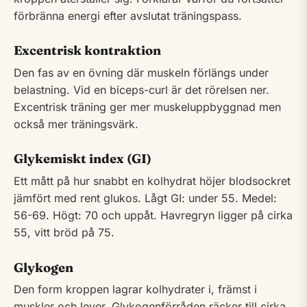
förbränna energi efter avslutat träningspass.
Excentrisk kontraktion
Den fas av en övning där muskeln förlängs under
belastning. Vid en biceps-curl är det rörelsen ner.
Excentrisk träning ger mer muskeluppbyggnad men
också mer träningsvärk.
Glykemiskt index (GI)
Ett mått på hur snabbt en kolhydrat höjer blodsockret
jämfört med rent glukos. Lågt GI: under 55. Medel:
56-69. Högt: 70 och uppåt. Havregryn ligger på cirka
55, vitt bröd på 75.
Glykogen
Den form kroppen lagrar kolhydrater i, främst i
muskler och lever. Glykogenförråden räcker till cirka