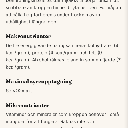
Den träningsintensitet där mjölksyra börjar ansamlas
snabbare än kroppen hinner bryta ner den. Förmågan
att hålla hög fart precis under tröskeln avgör
uthållighet i längre lopp.
Makronutrienter
De tre energigivande näringsämnena: kolhydrater (4
kcal/gram), protein (4 kcal/gram) och fett (9
kcal/gram). Alkohol räknas ibland in som en fjärde (7
kcal/gram).
Maximal syreupptagning
Se VO2max.
Mikronutrienter
Vitaminer och mineraler som kroppen behöver i små
mängder för att fungera. Räknas inte som