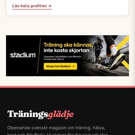
Läs hela profilen →
Tränings
glädje
Oberoende svenskt magasin om träning, hälsa,
kost och friluftsliv. Vi skriver för dig som vill röra