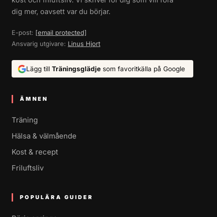
dig mer, oavsett var du börjar.
E-post:
[email protected]
Ansvarig utgivare:
Linus Hjort
Lägg till
Träningsglädje
som favoritkälla på Google
ÄMNEN
Träning
Hälsa & välmående
Kost & recept
Friluftsliv
POPULÄRA GUIDER