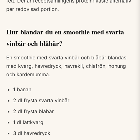
fett. Det är receptsamlingens proteinrikaste alternativ
per redovisad portion.
Hur blandar du en smoothie med svarta
vinbär och blåbär?
En smoothie med svarta vinbär och blåbär blandas
med kvarg, havredryck, havrekli, chiafrön, honung
och kardemumma.
1 banan
2 dl frysta svarta vinbär
2 dl frysta blåbär
1 dl lättkvarg
3 dl havredryck