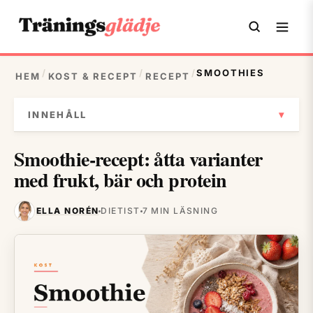
/
/
/
SMOOTHIES
HEM
KOST & RECEPT
RECEPT
▾
INNEHÅLL
Smoothie-recept: åtta varianter
med frukt, bär och protein
ELLA NORÉN
DIETIST
7 MIN LÄSNING