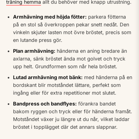
träning hemma
allt du behöver med knapp utrustning.
Armhävning med höjda fötter:
parkera fötterna
på en stol så överkroppen pekar snett nedåt. Den
vinkeln skjuter lasten mot övre bröstet, precis som
en lutande press gör.
Plan armhävning:
händerna en aning bredare än
axlarna, sänk bröstet ända mot golvet och tryck
upp helt. Grundformen som når hela bröstet.
Lutad armhävning mot bänk:
med händerna på en
bordskant blir motståndet lättare, perfekt som
ingång eller för extra repetitioner mot slutet.
Bandpress och bandflyes:
förankra bandet
bakom ryggen och tryck eller för händerna framåt.
Motståndet växer ju längre ut du når, vilket laddar
bröstet i topplägget där det annars slappnar.