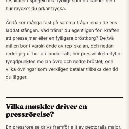
resultatet i spegeln lika tydligt som du känner det i
hur mycket du orkar trycka.
Ändå kör många fast på samma fråga innan de ens
laddat stången. Vad tränar du egentligen för, kraften
att pressa mer eller en fylligare bröstkorg? De två
målen bor i varsin ände av rep-skalan, och nedan
reder jag ut hur du landar rätt, hur pressvinkeln flyttar
tyngdpunkten mellan övre och nedre bröstet, och
vilka övningar som verkligen betalar tillbaka den tid
du lägger.
Vilka muskler driver en
pressrörelse?
En pressrörelse drivs framför allt av pectoralis major,