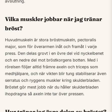
avslutning.
Vilka muskler jobbar när jag tränar
bröst?
Huvudmuskeln är stora bröstmuskeln, pectoralis
major, som för överarmen inåt och framåt i varje
press. Den delas grovt i en övre del vid nyckelbenet
och en nedre del mot bröstkorgens botten. Med i
rörelsen följer alltid främre axeln och triceps som
medhjälpare, och när vikten blir tung stabiliserar även
serratus och ryggens muskler kring skulderbladen.
Bröstet gör mest jobb när du håller skulderbladen
ihopdragna så axeln inte tar över pressen.
Hur tränar jag övre delen av bröstet?