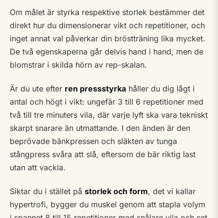
Om målet är styrka respektive storlek bestämmer det
direkt hur du dimensionerar vikt och repetitioner, och
inget annat val påverkar din bröstträning lika mycket.
De två egenskaperna går delvis hand i hand, men de
blomstrar i skilda hörn av rep-skalan.
Är du ute efter
ren pressstyrka
håller du dig lågt i
antal och högt i vikt: ungefär 3 till 6 repetitioner med
två till tre minuters vila, där varje lyft ska vara tekniskt
skarpt snarare än utmattande. I den änden är den
beprövade bänkpressen och släkten av tunga
stångpress svåra att slå, eftersom de bär riktig last
utan att vackla.
Siktar du i stället på
storlek och form
, det vi kallar
hypertrofi, bygger du muskel genom att stapla volym
i spannet 8 till 15 repetitioner med snålare vila och set