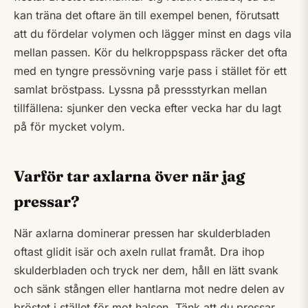
kan träna det oftare än till exempel benen, förutsatt
att du fördelar volymen och lägger minst en dags vila
mellan passen. Kör du helkroppspass räcker det ofta
med en tyngre pressövning varje pass i stället för ett
samlat bröstpass. Lyssna på pressstyrkan mellan
tillfällena: sjunker den vecka efter vecka har du lagt
på för mycket volym.
Varför tar axlarna över när jag
pressar?
När axlarna dominerar pressen har skulderbladen
oftast glidit isär och axeln rullat framåt. Dra ihop
skulderbladen och tryck ner dem, håll en lätt svank
och sänk stången eller hantlarna mot nedre delen av
bröstet i stället för mot halsen. Tänk att du pressar