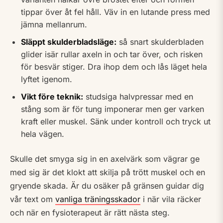
tippar över åt fel håll. Väv in en lutande press med
jämna mellanrum.
Släppt skulderbladsläge:
så snart skulderbladen
glider isär rullar axeln in och tar över, och risken
för besvär stiger. Dra ihop dem och lås läget hela
lyftet igenom.
Vikt före teknik:
studsiga halvpressar med en
stång som är för tung imponerar men ger varken
kraft eller muskel. Sänk under kontroll och tryck ut
hela vägen.
Skulle det smyga sig in en axelvärk som vägrar ge
med sig är det klokt att skilja på trött muskel och en
gryende skada. Är du osäker på gränsen guidar dig
vår text om
vanliga träningsskador
i när vila räcker
och när en fysioterapeut är rätt nästa steg.