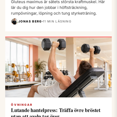
Gluteus maximus är sätets största kraftmuskel. Här
lär du dig hur den jobbar i höftsträckning,
rumpövningar, löpning och tung styrketräning.
JONAS BERG
11 MIN LÄSNING
ÖVNINGAR
Lutande hantelpress: Träffa övre bröstet
utan att axeln tar över