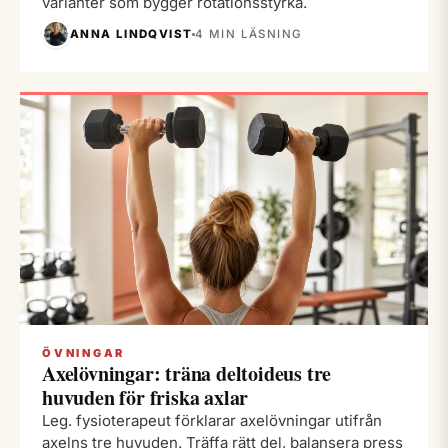
varianter som bygger rotationsstyrka.
ANNA LINDQVIST
4 MIN LÄSNING
ÖVNINGAR
Axelövningar: träna deltoideus tre
huvuden för friska axlar
Leg. fysioterapeut förklarar axelövningar utifrån
axelns tre huvuden. Träffa rätt del, balansera press