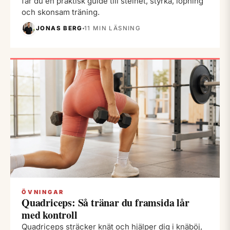
får du en praktisk guide till stelhet, styrka, löpning
och skonsam träning.
JONAS BERG
11 MIN LÄSNING
ÖVNINGAR
Quadriceps: Så tränar du framsida lår
med kontroll
Quadriceps sträcker knät och hjälper dig i knäböj,