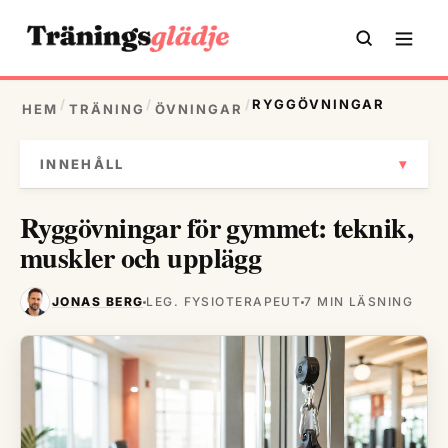
/
/
/
RYGGÖVNINGAR
HEM
TRÄNING
ÖVNINGAR
▾
INNEHÅLL
Ryggövningar för gymmet: teknik,
muskler och upplägg
JONAS BERG
LEG. FYSIOTERAPEUT
7 MIN LÄSNING