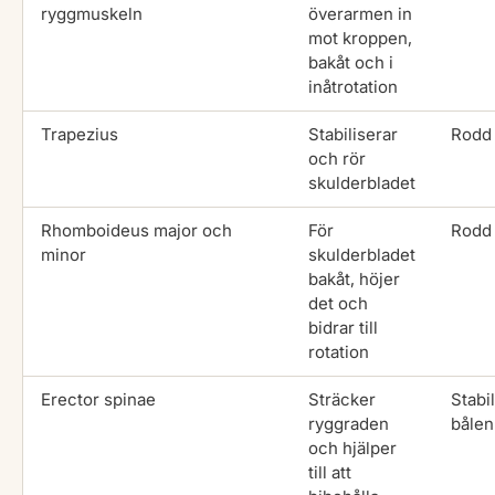
ryggmuskeln
överarmen in
mot kroppen,
bakåt och i
inåtrotation
Trapezius
Stabiliserar
Rodd
och rör
skulderbladet
Rhomboideus major och
För
Rodd
minor
skulderbladet
bakåt, höjer
det och
bidrar till
rotation
Erector spinae
Sträcker
Stabi
ryggraden
bålen
och hjälper
till att