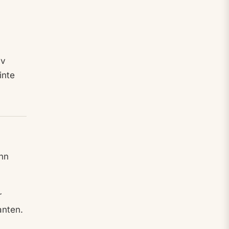
av
inte
änn
r
anten.