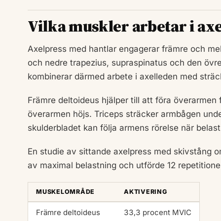
Vilka muskler arbetar i ax
Axelpress med hantlar engagerar främre och melle
och nedre trapezius, supraspinatus och den övr
kombinerar därmed arbete i axelleden med sträc
Främre deltoideus hjälper till att föra överarme
överarmen höjs. Triceps sträcker armbågen under
skulderbladet kan följa armens rörelse när belas
En studie av sittande axelpress med skivstång
av maximal belastning och utförde 12 repetitione
MUSKELOMRÅDE
AKTIVERING
Främre deltoideus
33,3 procent MVIC