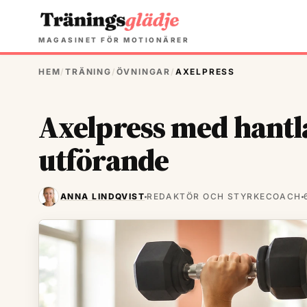
MAGASINET FÖR MOTIONÄRER
HEM
/
TRÄNING
/
ÖVNINGAR
/
AXELPRESS
Axelpress med hantl
utförande
ANNA LINDQVIST
REDAKTÖR OCH STYRKECOACH