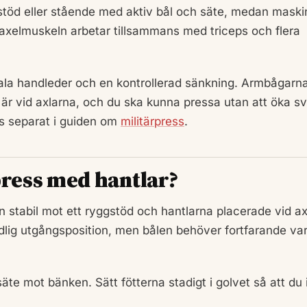
stöd eller stående med aktiv bål och säte, medan mask
axelmuskeln arbetar tillsammans med triceps och flera
trala handleder och en kontrollerad sänkning. Armbågarn
är vid axlarna, och du ska kunna pressa utan att öka s
s separat i guiden om
militärpress
.
press med hantlar?
 stabil mot ett ryggstöd och hantlarna placerade vid ax
ydlig utgångsposition, men bålen behöver fortfarande va
te mot bänken. Sätt fötterna stadigt i golvet så att du 