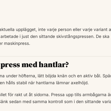
tuella upplägget, inte varje person eller varje variant 
 arbetade i just den sittande skivstångspressen. De ska 
er maskinpress.
lpress med hantlar?
a under höfterna, lätt böjda knän och en aktiv bål. Sp
 hålls stabil när hantlarna lämnar axelhöjd.
llet för rakt ut åt sidorna. Pressa upp tills armbågarna ä
 Sänk sedan med samma kontroll som i den sittande vari