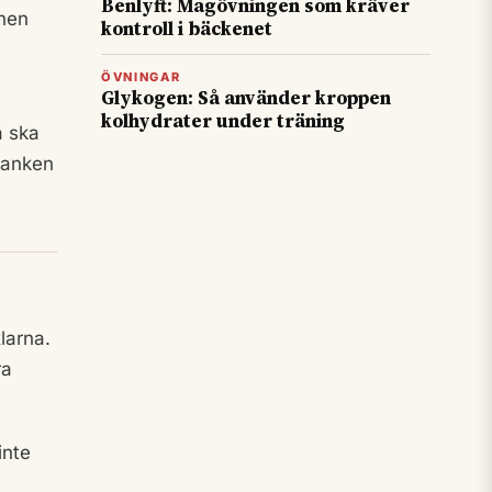
Benlyft: Magövningen som kräver
inen
kontroll i bäckenet
ÖVNINGAR
Glykogen: Så använder kroppen
kolhydrater under träning
a ska
vanken
larna.
ra
inte