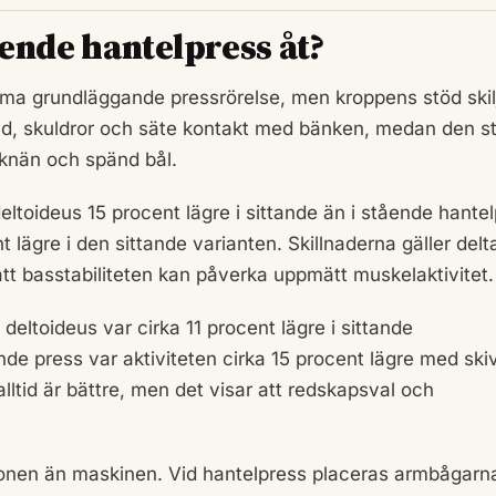
ående hantelpress åt?
a grundläggande pressrörelse, men kroppens stöd skil
vud, skuldror och säte kontakt med bänken, medan den 
 knän och spänd bål.
 deltoideus 15 procent lägre i sittande än i stående hante
t lägre i den sittande varianten. Skillnaderna gäller del
att basstabiliteten kan påverka uppmätt muskelaktivitet.
deltoideus var cirka 11 procent lägre i sittande
nde press var aktiviteten cirka 15 procent lägre med ski
lltid är bättre, men det visar att redskapsval och
tionen än maskinen. Vid hantelpress placeras armbågarn