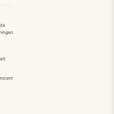
sta
vningen
r
att
rocent