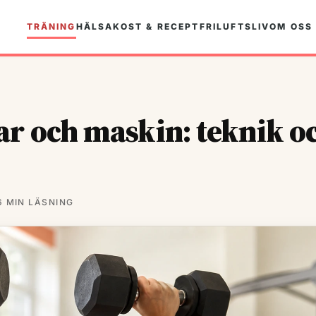
TRÄNING
HÄLSA
KOST & RECEPT
FRILUFTSLIV
OM OSS
ar och maskin: teknik o
6 MIN LÄSNING