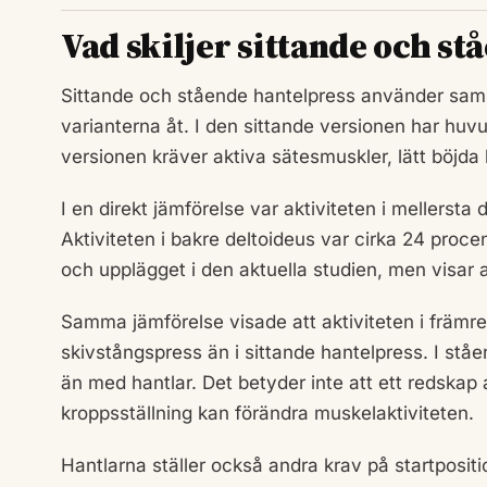
Vad skiljer sittande och st
Sittande och stående hantelpress använder samm
varianterna åt. I den sittande versionen har hu
versionen kräver aktiva sätesmuskler, lätt böjda
I en direkt jämförelse var aktiviteten i mellersta
Aktiviteten i bakre deltoideus var cirka 24 procen
och upplägget i den aktuella studien, men visar 
Samma jämförelse visade att aktiviteten i främre 
skivstångspress än i sittande hantelpress. I ståe
än med hantlar. Det betyder inte att ett redskap a
kroppsställning kan förändra muskelaktiviteten.
Hantlarna ställer också andra krav på startposi