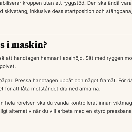
abiliserar kroppen utan ett ryggstöd. Den ska ändå vara
ed skivstång, inklusive dess startposition och stångbana
ss i maskin?
 så att handtagen hamnar i axelhöjd. Sitt med ryggen mo
golvet.
ågar. Pressa handtagen uppåt och något framåt. För dä
ället för att låta motståndet dra ned armarna.
 hela rörelsen ska du vända kontrollerat innan viktmag
dligt alternativ när du vill arbeta med en styrd pressban