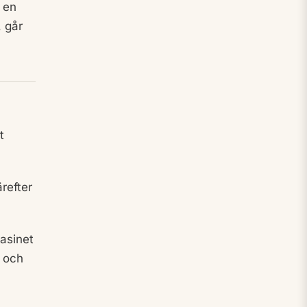
 en
, går
t
refter
asinet
a och