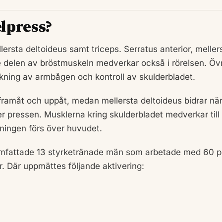
elpress?
rsta deltoideus samt triceps. Serratus anterior, meller
e delen av bröstmuskeln medverkar också i rörelsen. Ö
kning av armbågen och kontroll av skulderbladet.
n framåt och uppåt, medan mellersta deltoideus bidrar nä
 pressen. Musklerna kring skulderbladet medverkar till 
tningen förs över huvudet.
 omfattade 13 styrketränade män som arbetade med 60 p
r. Där uppmättes följande aktivering: