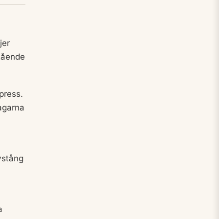
jer
stående
lpress.
tagarna
vstång
a