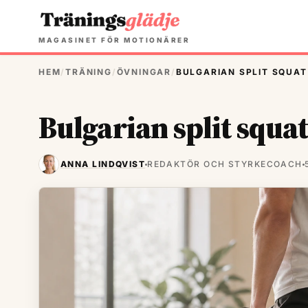
MAGASINET FÖR MOTIONÄRER
HEM
/
TRÄNING
/
ÖVNINGAR
/
BULGARIAN SPLIT SQUAT
Bulgarian split squat
ANNA LINDQVIST
REDAKTÖR OCH STYRKECOACH