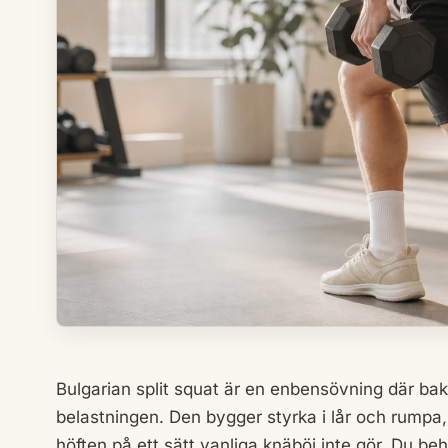
Bulgarian split squat är en enbensövning där ba
belastningen. Den bygger styrka i lår och rumpa, 
höften på ett sätt vanliga knäböj inte gör. Du be