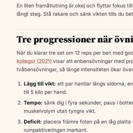
En liten framåtlutning är okej och flyttar fokus ti
långt steg. Stå rakare och sänk vikten tills du be
Tre progressioner när övnin
När du klarar tre set om 12 reps per ben med god
kollegor (2021)
visar att enbensövningar med prog
tvåbensövningar, så länge intensiteten ökar över 
Lägg till vikt:
ett par hantlar längs sidorna, en
till 5 kilo per hand.
Tempo:
sänk dig i fyra sekunder, paus i bott
muskelvolym utan tyngre vikt.
Deficit:
placera främre foten på en låg platta
rumpaktiveringen markant.