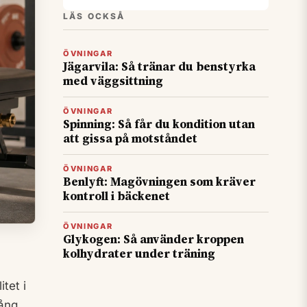
LÄS OCKSÅ
ÖVNINGAR
Jägarvila: Så tränar du benstyrka
med väggsittning
ÖVNINGAR
Spinning: Så får du kondition utan
att gissa på motståndet
ÖVNINGAR
Benlyft: Magövningen som kräver
kontroll i bäckenet
ÖVNINGAR
Glykogen: Så använder kroppen
kolhydrater under träning
tet i
ång.