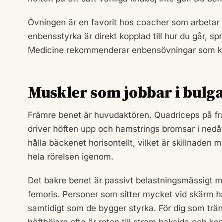
Övningen är en favorit hos coacher som arbetar 
enbensstyrka är direkt kopplad till hur du går, sp
Medicine rekommenderar enbensövningar som kom
Muskler som jobbar i bulga
Främre benet är huvudaktören. Quadriceps på fr
driver höften upp och hamstrings bromsar i nedåt
hålla bäckenet horisontellt, vilket är skillnaden
hela rörelsen igenom.
Det bakre benet är passivt belastningsmässigt men
femoris. Personer som sitter mycket vid skärm har
samtidigt som de bygger styrka. För dig som trä
höftböjare ofta är roten till stram baksida och ko