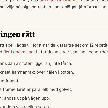
mal viljemässig kontraktion i bottenläget, jämförbart me
ningen rätt
ettlebell läggs till först när du klarar tre set om 12 repeti
ed
fler benövningar
hittar du hela vår samling i benguide
nsidan av foten ligger an, inte tårna.
 knäet hamnar rakt över hälen i botten.
ken framåt.
lls främre låret är parallellt med golvet.
n, andas ut på vägen upp.
ekunders vila mellan seten.