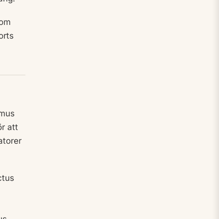
som
orts
imus
r att
atorer
ctus
us