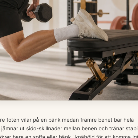
kre foten vilar på en bänk medan främre benet bär hela
jämnar ut sido-skillnader mellan benen och tränar stabili
höver bara en soffa eller bänk i knähöjd för att komma ig