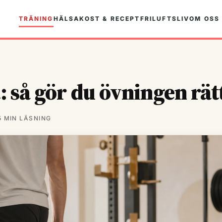
TRÄNING
HÄLSA
KOST & RECEPT
FRILUFTSLIV
OM OSS
: så gör du övningen rät
5 MIN LÄSNING