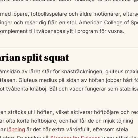
med löpare, fotbollsspelare och äldre motionärer, efter
ringer och reser dig från en stol. American College of Sp
plement till tvåbensbaslyft i program för vuxna.
rian split squat
amsidan av låret står för knästräckningen, gluteus max
fasen. Gluteus medius på sidan av höften jobbar hårt fö
 mot tvåbenta knäböj. Bål och vader fungerar som stabilis
 sträcks ut i höften, vilket aktiverar höftböjare och re
 ofta korta höftböjare, och här får de en mjuk töjning
nar
löpning
är det här extra värdefullt, eftersom stela
rt steg. En analys på
Stronger by Science
visar att glute