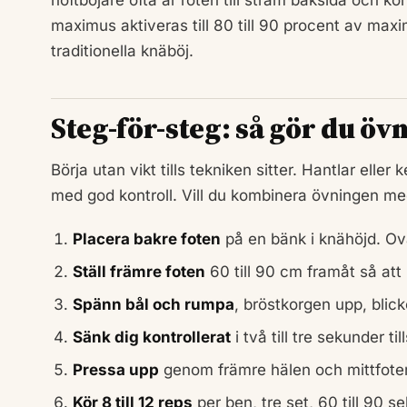
maximus aktiveras till 80 till 90 procent av maxi
traditionella knäböj.
Steg-för-steg: så gör du öv
Börja utan vikt tills tekniken sitter. Hantlar eller k
med god kontroll. Vill du kombinera övningen m
Placera bakre foten
på en bänk i knähöjd. Ova
Ställ främre foten
60 till 90 cm framåt så att
Spänn bål och rumpa
, bröstkorgen upp, blic
Sänk dig kontrollerat
i två till tre sekunder ti
Pressa upp
genom främre hälen och mittfote
Kör 8 till 12 reps
per ben, tre set, 60 till 90 s