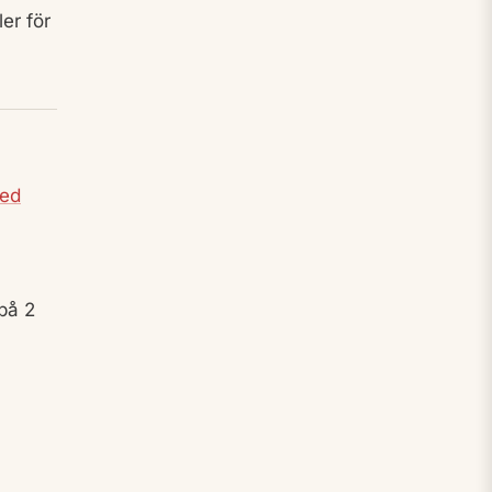
ler för
med
 på 2