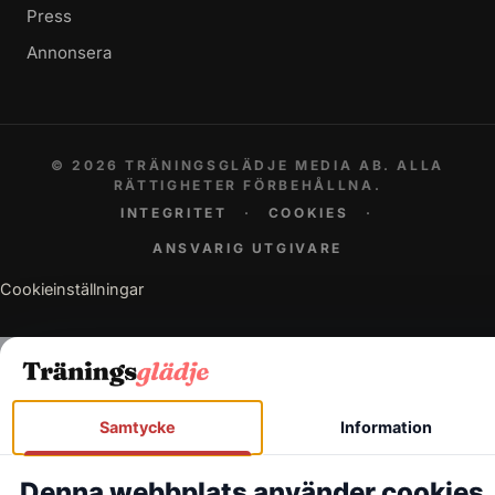
Press
Annonsera
© 2026 TRÄNINGSGLÄDJE MEDIA AB. ALLA
RÄTTIGHETER FÖRBEHÅLLNA.
INTEGRITET
·
COOKIES
·
ANSVARIG UTGIVARE
Cookieinställningar
Samtycke
Information
Denna webbplats använder cookies