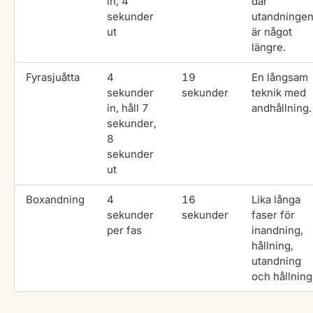
in, 4
där
sekunder
utandninge
ut
är något
längre.
Fyrasjuåtta
4
19
En långsam
sekunder
sekunder
teknik med
in, håll 7
andhållning.
sekunder,
8
sekunder
ut
Boxandning
4
16
Lika långa
sekunder
sekunder
faser för
per fas
inandning,
hållning,
utandning
och hållning