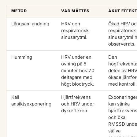
METOD
VAD MÄTTES
AKUT EFFEK
Långsam andning
HRV och
Ökad HRV oc
respiratorisk
respiratorisk
sinusarytmi.
sinusarytmi 
observerats.
Humming
HRV under en
Den
övning på 5
högfrekvent
minuter hos 70
delen av HR
deltagare med
ökade jämför
högt blodtryck.
med kontroll.
Kall
Hjärtfrekvens
Exponeringe
ansiktsexponering
och HRV under
kan sänka
dykreflexen.
hjärtfrekven
och öka
RMSSD unde
själva