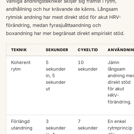
Vanliga andningstekniker skiljer sig främst i rytm,
andhållning och hur krävande de känns. Långsam
rytmisk andning har mest direkt stöd för akut HRV-
förändring, medan fyrasjuåttaandning och
boxandning har mer begränsat direkt empiriskt stöd.
TEKNIK
SEKUNDER
CYKELTID
ANVÄNDNI
Koherent
5
10
Jämn
rytm
sekunder
sekunder
långsam
in, 5
andning me
sekunder
direkt stöd
ut
för akut
HRV-
förändring.
Förlängd
3
7
En enkel
utandning
sekunder
sekunder
rytmprincip