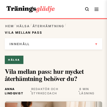
/
/
/
HEM
HÄLSA
ÅTERHÄMTNING
VILA MELLAN PASS
▾
INNEHÅLL
HÄLSA
Vila mellan pass: hur mycket
återhämtning behöver du?
ANNA
REDAKTÖR OCH
8 MIN
LINDQVIST
STYRKECOACH
LÄSNING