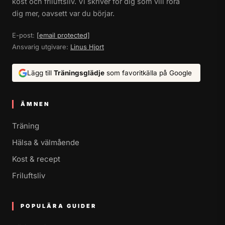
kost och friluftsliv. Vi skriver för dig som vill röra
dig mer, oavsett var du börjar.
E-post:
[email protected]
Ansvarig utgivare:
Linus Hjort
Lägg till
Träningsglädje
som favoritkälla på Google
ÄMNEN
Träning
Hälsa & välmående
Kost & recept
Friluftsliv
POPULÄRA GUIDER