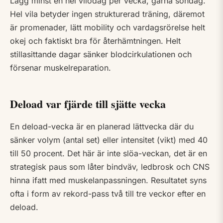
Lägg minst en hel vilodag per vecka, gärna söndag.
Hel vila betyder ingen strukturerad träning, däremot
är promenader, lätt mobility och vardagsrörelse helt
okej och faktiskt bra för återhämtningen. Helt
stillasittande dagar sänker blodcirkulationen och
försenar muskelreparation.
Deload var fjärde till sjätte vecka
En deload-vecka är en planerad lättvecka där du
sänker volym (antal set) eller intensitet (vikt) med 40
till 50 procent. Det här är inte slöa-veckan, det är en
strategisk paus som låter bindväv, ledbrosk och CNS
hinna ifatt med muskelanpassningen. Resultatet syns
ofta i form av rekord-pass två till tre veckor efter en
deload.